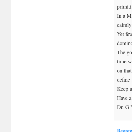
primit
In a Ma
calmly
Yet fe
domino
The go
time wi
on that
define
Keep u
Have a
Dr. G 
Begony