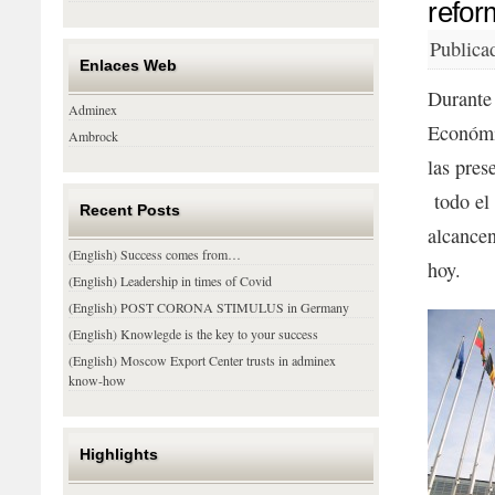
refor
Publica
Enlaces Web
Durante 
Adminex
Económi
Ambrock
las pres
todo el
Recent Posts
alcancen
(English) Success comes from…
hoy.
(English) Leadership in times of Covid
(English) POST CORONA STIMULUS in Germany
(English) Knowlegde is the key to your success
(English) Moscow Export Center trusts in adminex
know-how
Highlights