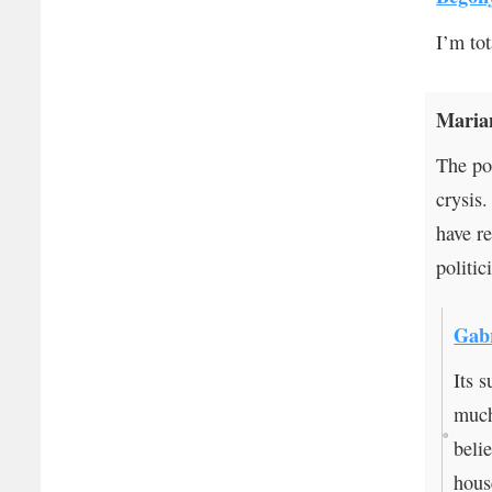
I’m to
Mari
The pol
crysis.
have r
politic
Gabr
Its 
much
beli
hous