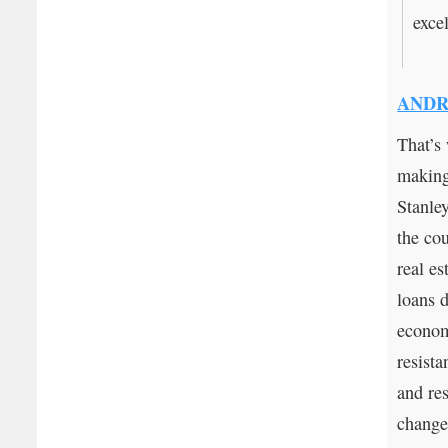
excel
AND
That’s
making
Stanley
the co
real e
loans d
econom
resista
and res
change