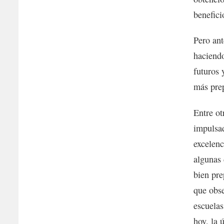
benefici
Pero ant
haciendo
futuros 
más prep
Entre ot
impulsad
excelenc
algunas 
bien pr
que obse
escuelas
hoy, la 