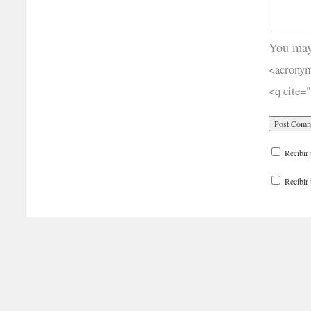
You may
<acronym
<q cite=
Recibir 
Recibir