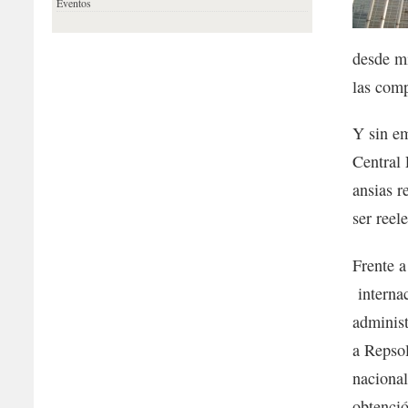
Eventos
desde mi
las comp
Y sin em
Central 
ansias r
ser reel
Frente a
internac
administ
a Repsol
nacional
obtenci