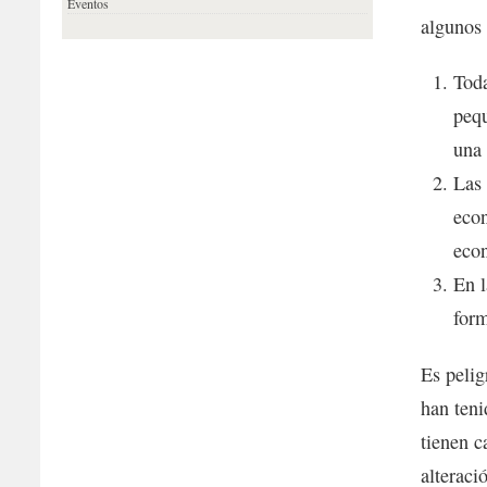
Eventos
algunos 
Tod
pequ
una 
Las 
econ
eco
En l
for
Es pelig
han ten
tienen c
alteraci