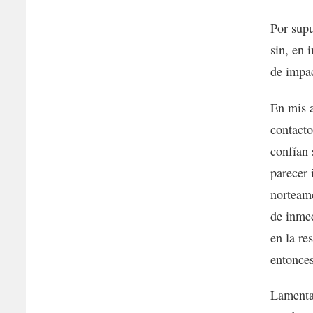
Por supu
sin, en 
de impac
En mis a
contacto
confían 
parecer 
norteame
de inmed
en la re
entonces
Lamentab