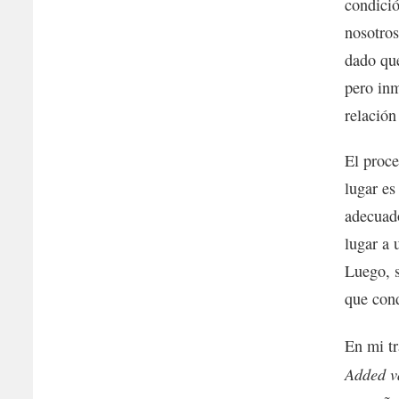
condició
nosotros
dado qu
pero inm
relación
El proc
lugar es
adecuado
lugar a 
Luego, s
que cond
En mi t
Added v