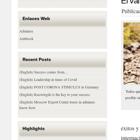
El va
Publica
Enlaces Web
Adminex
Ambrock
Recent Posts
(English) Success comes from…
(English) Leadership in times of Covid
(English) POST CORONA STIMULUS in Germany
Todos que
(English) Knowlegde is the key to your success
posible si
(English) Moscow Export Center trusts in adminex
know-how
éxitos y
Highlights
internac