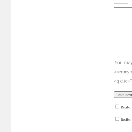
You may
<acronym
<q cite=
Recibir 
Recibir