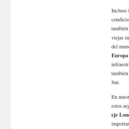
Incluso 
condici
también 
viejas i
del mund
Europa
infraest
también
Sur.
En nuest
estos ar
eje Lon
importan