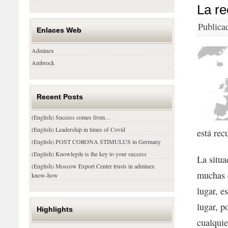
La r
Publica
Enlaces Web
Adminex
Ambrock
Recent Posts
(English) Success comes from…
(English) Leadership in times of Covid
está rec
(English) POST CORONA STIMULUS in Germany
(English) Knowlegde is the key to your success
La situa
(English) Moscow Export Center trusts in adminex
muchas 
know-how
lugar, e
lugar, p
Highlights
cualquie