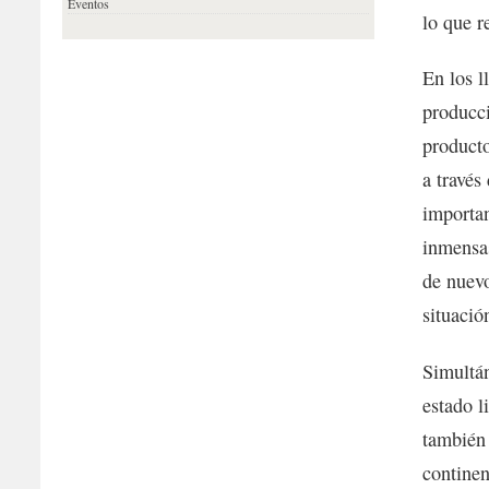
Eventos
lo que r
En los 
producci
producto
a través
importan
inmensas
de nuevo
situació
Simultá
estado l
también 
continen