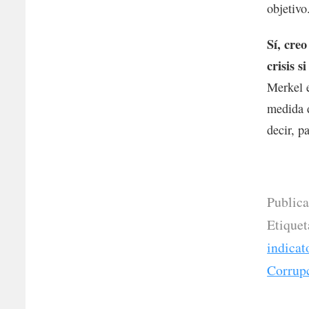
objetivo
Sí, cre
crisis 
Merkel e
medida d
decir, p
Public
Etique
indicat
Corrup