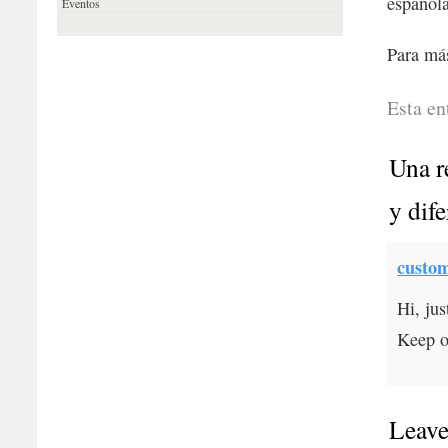
española
Eventos
Para má
Esta en
Una r
y dif
custom
Hi, jus
Keep o
Leave