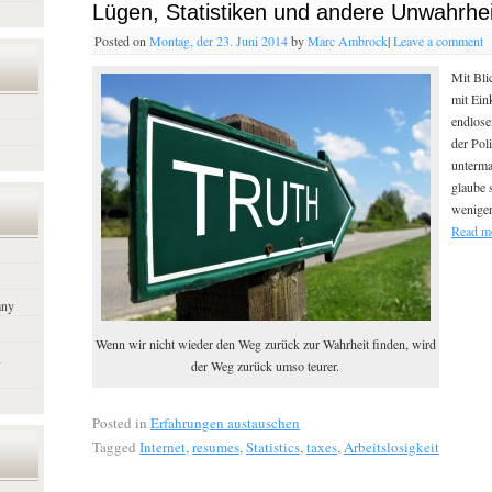
Lügen, Statistiken und andere Unwahrhe
Posted on
Montag, der 23. Juni 2014
by
Marc Ambrock
|
Leave a comment
Mit Bli
mit Ein
endlose
der Pol
unterma
glaube 
weniger
Read m
any
Wenn wir nicht wieder den Weg zurück zur Wahrheit finden, wird
x
der Weg zurück umso teurer.
Posted in
Erfahrungen austauschen
Tagged
Internet
,
resumes
,
Statistics
,
taxes
,
Arbeitslosigkeit