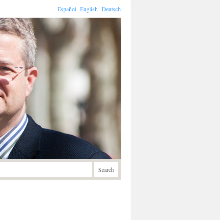
Connecting global business locally
Español
English
Deutsch