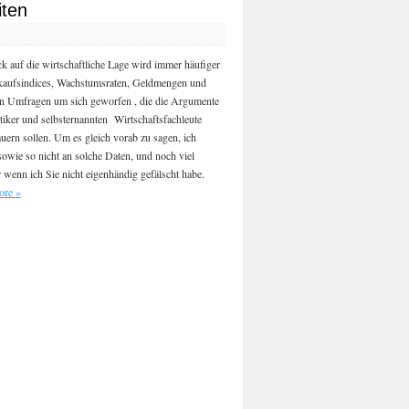
iten
ck auf die wirtschaftliche Lage wird immer häufiger
kaufsindices, Wachstumsraten, Geldmengen und
n Umfragen um sich geworfen , die die Argumente
itiker und selbsternannten Wirtschaftsfachleute
uern sollen. Um es gleich vorab zu sagen, ich
sowie so nicht an solche Daten, und noch viel
 wenn ich Sie nicht eigenhändig gefälscht habe.
ore
»